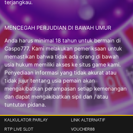
terjangkau.
MENCEGAH PERJUDIAN DI BAWAH UMUR
Anda harus minimal 18 tahun untuk bermain di
Caspo777. Kami melakukan pemeriksaan untuk
memastikan bahwa tidak ada orang di bawah
usia hukum memiliki akses ke situs game kami.
Penyediaan informasi yang tidak akurat atau
tidak jujur tentang usia pemain akan
mengakibatkan perampasan setiap kemenangan
dan dapat mengakibatkan sipil dan / atau
tuntutan pidana.
KALKULATOR PARLAY
LINK ALTERNATIF
RTP LIVE SLOT
VOUCHER88