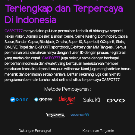
Terlengkap dan Terpercaya
Di Indonesia
CASPO777
menyediakan puluhan permainan terbaik di bidangnya seperti
Texas Poker, Domino Dealer, Bandar Ceme, Ceme Keliling, Dominobet, Capsa
Susun, Bandar Capsa, Blackjack, Omaha, Super10, Superbull, QQspirit, Slots,
IDNLIVE, Togel dan E-SPORT, sportbook, E-lottery dan MM Tangkas.. Semua
permainan bisa dimainkan hanya dengan 1 user ID dengan proses registrasi
yang mudah dan cepat.
CASPO777
juga bekerja sama dengan berbagai
perbankan indonesia dan ewallet yang bertujuan memudahkan member
melakukan transaksi deposit maupun withdraw. Kami juga menghadirkan bonus
menarik dan berlimpah setiap harinya. Daftar sekarang juga dan nikmati
pengalaman bermain taruhan slot online di situs terpercaya
CASPO777
Metode Pembayaran :
Dukungan Perangkat :
Keamanan Terjamin :