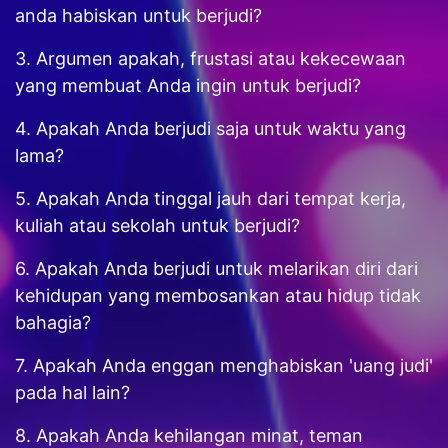
anda habiskan untuk berjudi?
3. Argumen apakah, frustasi atau kekecewaan
yang membuat Anda ingin untuk berjudi?
4. Apakah Anda berjudi saja untuk waktu yang
lama?
5. Apakah Anda tinggal jauh dari tempat kerja,
kuliah atau sekolah untuk berjudi?
6. Apakah Anda berjudi untuk melarikan diri dari
kehidupan yang membosankan atau hidup tidak
bahagia?
7. Apakah Anda enggan menghabiskan 'uang judi'
pada hal lain?
8. Apakah Anda kehilangan minat, teman